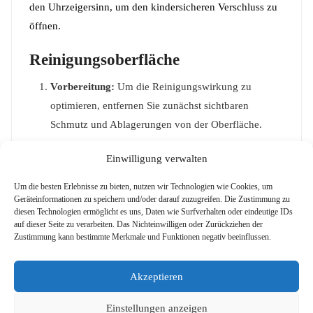
den Uhrzeigersinn, um den kindersicheren Verschluss zu
öffnen.
Reinigungsoberfläche
Vorbereitung:
Um die Reinigungswirkung zu
optimieren, entfernen Sie zunächst sichtbaren
Schmutz und Ablagerungen von der Oberfläche.
Anwendung:
Tragen Sie DutchChems Ethylalkohol
Einwilligung verwalten
70 % mit einem Tuch, Schwamm oder direkt aus der
Um die besten Erlebnisse zu bieten, nutzen wir Technologien wie Cookies, um
Sprühflasche auf.
Geräteinformationen zu speichern und/oder darauf zuzugreifen. Die Zustimmung zu
diesen Technologien ermöglicht es uns, Daten wie Surfverhalten oder eindeutige IDs
Trocknen:
Lassen Sie die Oberfläche an der Luft
auf dieser Seite zu verarbeiten. Das Nichteinwilligen oder Zurückziehen der
trocknen oder wischen Sie sie mit einem sauberen
Zustimmung kann bestimmte Merkmale und Funktionen negativ beeinflussen.
Tuch ab.
Chemische Eigenschaften
Akzeptieren
Einstellungen anzeigen
Dichte:
ca. 0,87 g/cm³ bei 20 °C