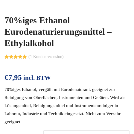
70%iges Ethanol
Eurodenaturierungsmittel –
Ethylalkohol
(
1
Kundenrezension)
Bewertet
2
mit
5.00
von 5,
€
7,95
basierend
incl. BTW
auf
Kundenbewe
70%iges Ethanol, vergällt mit Eurodenaturant, geeignet zur
rtungen
Reinigung von Oberflächen, Instrumenten und Geräten. Wird als
Lösungsmittel, Reinigungsmittel und Instrumentenreiniger in
Laboren, Industrie und Technik eingesetzt. Nicht zum Verzehr
geeignet.