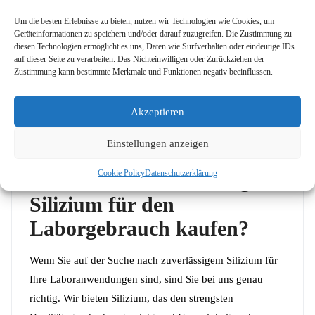
richtiger Handhabung ist Silizium sicher. Wie bei
Um die besten Erlebnisse zu bieten, nutzen wir Technologien wie Cookies, um
allen Chemikalien ist es wichtig, mit geeigneter
Geräteinformationen zu speichern und/oder darauf zuzugreifen. Die Zustimmung zu
diesen Technologien ermöglicht es uns, Daten wie Surfverhalten oder eindeutige IDs
Schutzausrüstung zu arbeiten und die Substanz von
auf dieser Seite zu verarbeiten. Das Nichteinwilligen oder Zurückziehen der
Kindern und Haustieren fernzuhalten.
Zustimmung kann bestimmte Merkmale und Funktionen negativ beeinflussen.
Wo finde ich weitere Informationen über Silizium?
Akzeptieren
Detaillierte Informationen zu Silizium finden Sie im
mitgelieferten Sicherheitsdatenblatt oder bei
Einstellungen anzeigen
Pubchem
.
Cookie Policy
Datenschutzerklärung
Wo kann ich hochwertiges
Silizium für den
Laborgebrauch kaufen?
Wenn Sie auf der Suche nach zuverlässigem Silizium für
Ihre Laboranwendungen sind, sind Sie bei uns genau
richtig. Wir bieten Silizium, das den strengsten