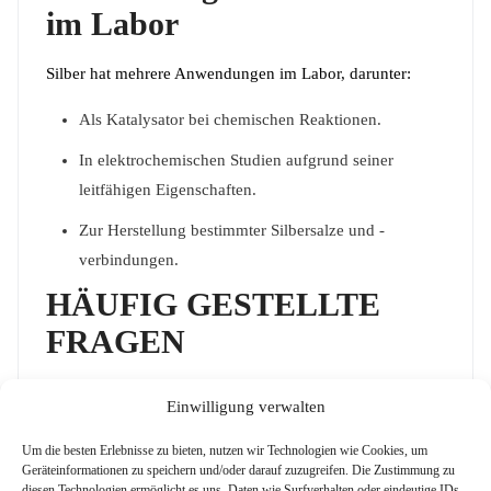
im Labor
Silber hat mehrere Anwendungen im Labor, darunter:
Als Katalysator bei chemischen Reaktionen.
In elektrochemischen Studien aufgrund seiner
leitfähigen Eigenschaften.
Zur Herstellung bestimmter Silbersalze und -
verbindungen.
HÄUFIG GESTELLTE
FRAGEN
Wie lagere ich Silber am besten?
Silber sollte an
Einwilligung verwalten
einem kühlen, trockenen Ort gelagert und vor
schwefelhaltigen Materialien geschützt werden, um
Um die besten Erlebnisse zu bieten, nutzen wir Technologien wie Cookies, um
Geräteinformationen zu speichern und/oder darauf zuzugreifen. Die Zustimmung zu
Verfärbungen (Schwärzungen) zu vermeiden.
diesen Technologien ermöglicht es uns, Daten wie Surfverhalten oder eindeutige IDs