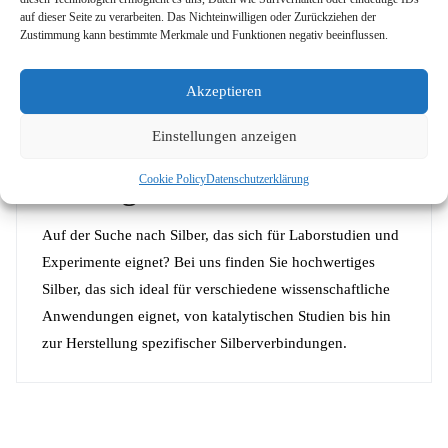
auf dieser Seite zu verarbeiten. Das Nichteinwilligen oder Zurückziehen der
Wo finde ich weitere Informationen zu Silver?
Zustimmung kann bestimmte Merkmale und Funktionen negativ beeinflussen.
Ausführliche Informationen zu Silber finden Sie
unter
Pubchem
.
Akzeptieren
Wo kann ich hochwertiges
Einstellungen anzeigen
Silber für den
Cookie Policy
Datenschutzerklärung
Laborgebrauch kaufen?
Auf der Suche nach Silber, das sich für Laborstudien und
Experimente eignet? Bei uns finden Sie hochwertiges
Silber, das sich ideal für verschiedene wissenschaftliche
Anwendungen eignet, von katalytischen Studien bis hin
zur Herstellung spezifischer Silberverbindungen.