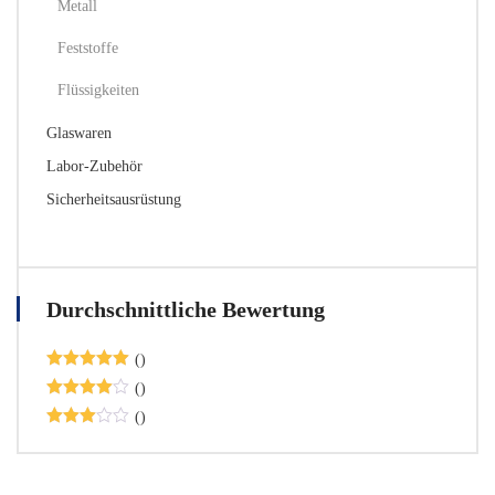
Metall
Feststoffe
Flüssigkeiten
Glaswaren
Labor-Zubehör
Sicherheitsausrüstung
Durchschnittliche Bewertung
()
Bewertet
()
mit
5
von 5
Bewertet
()
mit
4
Bewert
von 5
et mit
3
von
5