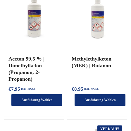
Varianten.
Varianten.
Die
Die
Optionen
Optionen
können
können
auf
auf
der
der
Produktseite
Produktseite
ausgewählt
ausgewählt
werden
werden
Aceton 99,5 % |
Methylethylketon
Dimethylketon
(MEK) | Butanon
(Propanon, 2-
Propanon)
€
7,95
€
8,95
inkl. MwSt.
inkl. MwSt.
Ausführung Wählen
Ausführung Wählen
Dieses
Dieses
Produkt
Produkt
hat
hat
mehrere
mehrere
VERKAUF!