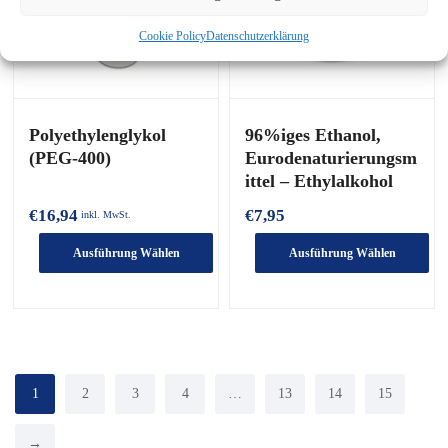
können
können
auf
auf
Cookie Policy
Datenschutzerklärung
der
der
Produktseite
Produktseite
ausgewählt
ausgewählt
werden
werden
Polyethylenglykol
96%iges Ethanol,
(PEG-400)
Eurodenaturierungsm
ittel – Ethylalkohol
€
16,94
€
7,95
inkl. MwSt.
Ausführung Wählen
Ausführung Wählen
Dieses
Dieses
Produkt
Produkt
hat
hat
mehrere
mehrere
Varianten.
Varianten.
Die
Die
1
2
3
4
…
13
14
15
Optionen
Optionen
können
können
→