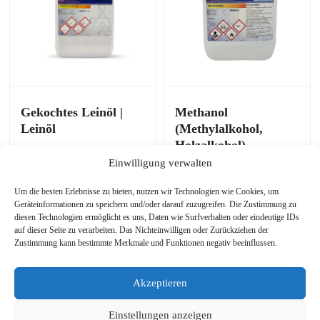
Optionen
können
auf
der
Produktseite
ausgewählt
werden
Gekochtes Leinöl |
Methanol
Leinöl
(Methylalkohol,
Holzalkohol)
Einwilligung verwalten
€
32,61
€
25,00
Um die besten Erlebnisse zu bieten, nutzen wir Technologien wie Cookies, um
Ausführung Wählen
Ausführung Wählen
Geräteinformationen zu speichern und/oder darauf zuzugreifen. Die Zustimmung zu
diesen Technologien ermöglicht es uns, Daten wie Surfverhalten oder eindeutige IDs
Dieses
Dieses
auf dieser Seite zu verarbeiten. Das Nichteinwilligen oder Zurückziehen der
Produkt
Produkt
Zustimmung kann bestimmte Merkmale und Funktionen negativ beeinflussen.
hat
hat
mehrere
mehrere
VERKAUF!
Varianten.
Varianten.
Akzeptieren
Die
Die
Optionen
Optionen
Einstellungen anzeigen