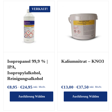
VERKAUF!
Isopropanol 99,9 % |
Kaliumnitrat – KNO3
IPA,
Isopropylalkohol,
Reinigungsalkohol
Preisspanne:
Preisspanne:
€
8,95
€
24,95
€
13,00
€
37,50
–
–
inkl. MwSt.
inkl. MwSt.
€8,95
€13,00
bis
bis
Ausführung Wählen
Ausführung Wählen
€24,95
€37,50
Dieses
Dieses
Produkt
Produkt