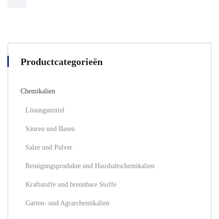
auf
auf
der
der
Produktseite
Produktseite
ausgewählt
ausgewählt
werden
werden
Productcategorieën
Chemikalien
Lösungsmittel
Säuren und Basen
Salze und Pulver
Reinigungsprodukte und Haushaltschemikalien
Kraftstoffe und brennbare Stoffe
Garten- und Agrarchemikalien