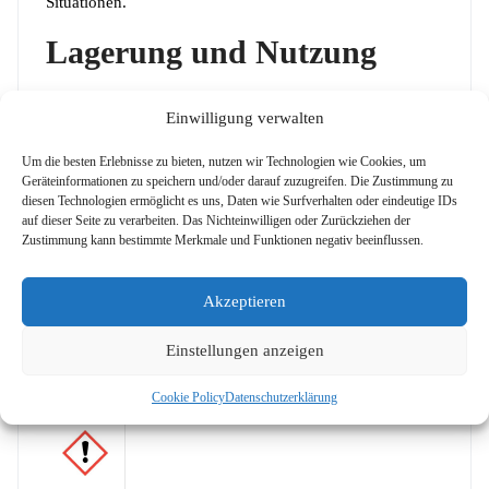
Situationen.
Lagerung und Nutzung
Schwefelblüten kühl und trocken in einem dicht
Einwilligung verwalten
verschlossenen Behälter lagern, um Verklumpung und
Verunreinigung zu vermeiden. Staubbildung verhindern:
Um die besten Erlebnisse zu bieten, nutzen wir Technologien wie Cookies, um
Geräteinformationen zu speichern und/oder darauf zuzugreifen. Die Zustimmung zu
Vorzugsweise mit lokaler Absaugung und geeigneter
diesen Technologien ermöglicht es uns, Daten wie Surfverhalten oder eindeutige IDs
Schutzausrüstung
(
Handschuhe
/
Schutzbrille
, ggf.
auf dieser Seite zu verarbeiten. Das Nichteinwilligen oder Zurückziehen der
Zustimmung kann bestimmte Merkmale und Funktionen negativ beeinflussen.
Staubmaske
) arbeiten. Produkt von Zündquellen und
offenen Flammen fernhalten.
Akzeptieren
Gesundheit und Sicherheit
Einstellungen anzeigen
Warnung
Cookie Policy
Datenschutzerklärung