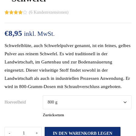
(
6
Kundenrezensionen)
Bewertet
4
mit
4.00
von 5,
€
8,95
basieren
inkl. MwSt.
d auf
Kundenbe
Schwefelblüte, auch Schwefelpulver genannt, ist ein feines, gelbes
wertungen
Pulver aus reinem Schwefel. Es wird traditionell in der
Landwirtschaft, im Gartenbau und zur Bodenansäuerung
eingesetzt. Dieser vielseitige Stoff findet sowohl in der
Landwirtschaft als auch in industriellen Prozessen Anwendung. Er
wird in 800-Gramm-Dosen mit Schraubverschluss angeboten.
Hoeveelheid
Zurücksetzen
IN DEN WARENKORB LEGEN