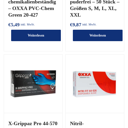
chemikalienbeständig
puderfrei – 50 Stück –
– OXXA PVC-Chem
Größen S, M, L, XL,
Green 20-427
XXL
€
5,49
€
9,87
inkl. MwSt.
inkl. MwSt.
Weiterlesen
Weiterlesen
X-Grippaz Pro 44-570
Nitril-