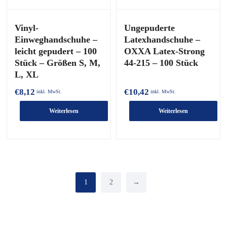
Vinyl-
Ungepuderte
Einweghandschuhe –
Latexhandschuhe –
leicht gepudert – 100
OXXA Latex-Strong
Stück – Größen S, M,
44-215 – 100 Stück
L, XL
€
8,12
€
10,42
inkl. MwSt.
inkl. MwSt.
Weiterlesen
Weiterlesen
1
2
→