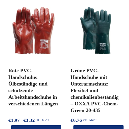
Rote PVC-
Grüne PVC-
Handschuhe:
Handschuhe mit
Ölbeständige und
Unterarmschutz:
schützende
Flexibel und
Arbeitshandschuhe in
chemikalienbeständig
verschiedenen Längen
– OXXA PVC-Chem-
Green 20-435
Preisspanne:
€
1,97
€
3,32
€
6,76
–
inkl. MwSt.
inkl. MwSt.
€1,97