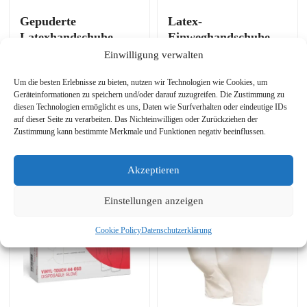
Gepuderte
Latex-
Latexhandschuhe –
Einweghandschuhe –
OXXA Latex-Strong
leicht gepudert – 100
Einwilligung verwalten
44-160 – 100 Stück
Stück – Größen S, M,
Um die besten Erlebnisse zu bieten, nutzen wir Technologien wie Cookies, um
L, XL
Geräteinformationen zu speichern und/oder darauf zuzugreifen. Die Zustimmung zu
Preisspanne:
€
8,68
€
12,85
€
8,20
diesen Technologien ermöglicht es uns, Daten wie Surfverhalten oder eindeutige IDs
–
inkl. MwSt.
inkl. MwSt.
auf dieser Seite zu verarbeiten. Das Nichteinwilligen oder Zurückziehen der
€8,68
Zustimmung kann bestimmte Merkmale und Funktionen negativ beeinflussen.
bis
Weiterlesen
Weiterlesen
€12,85
Akzeptieren
Einstellungen anzeigen
Cookie Policy
Datenschutzerklärung