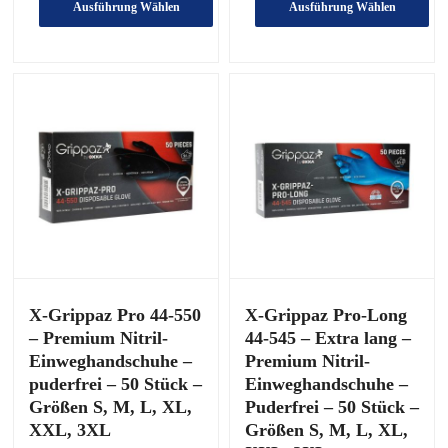
bis
Ausführung Wählen
Ausführung Wählen
€3,32
Dieses
Dieses
Produkt
Produkt
hat
hat
mehrere
mehrere
Varianten.
Varianten.
Die
Die
Optionen
Optionen
können
können
auf
auf
der
der
Produktseite
Produktseite
ausgewählt
ausgewählt
werden
werden
X-Grippaz Pro 44-550
X-Grippaz Pro-Long
– Premium Nitril-
44-545 – Extra lang –
Einweghandschuhe –
Premium Nitril-
puderfrei – 50 Stück –
Einweghandschuhe –
Größen S, M, L, XL,
Puderfrei – 50 Stück –
XXL, 3XL
Größen S, M, L, XL,