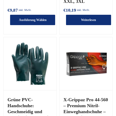
XXL, 3XL
€
9,87
€
10,19
inkl. MwSt.
inkl. MwSt.
Ausführung Wählen
Weiterlesen
Dieses
Produkt
hat
mehrere
Varianten.
Die
Optionen
können
auf
der
Produktseite
ausgewählt
werden
Grüne PVC-
X-Grippaz Pro 44-560
Handschuhe:
– Premium Nitril-
Geschmeidig und
Einweghandschuhe –