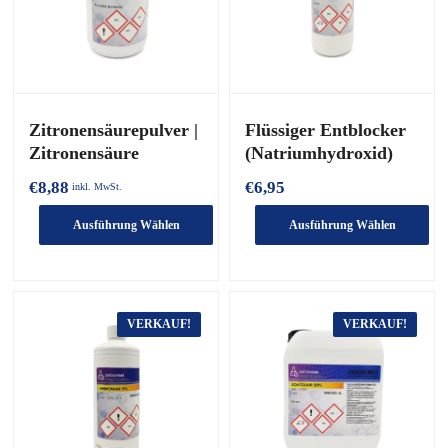
können
auf
der
Produktseite
ausgewählt
werden
Zitronensäurepulver |
Flüssiger Entblocker
Zitronensäure
(Natriumhydroxid)
€
8,88
€
6,95
inkl. MwSt.
Ausführung Wählen
Ausführung Wählen
Dieses
Dieses
Produkt
Produkt
hat
hat
mehrere
mehrere
VERKAUF!
VERKAUF!
Varianten.
Varianten.
Die
Die
Optionen
Optionen
können
können
auf
auf
der
der