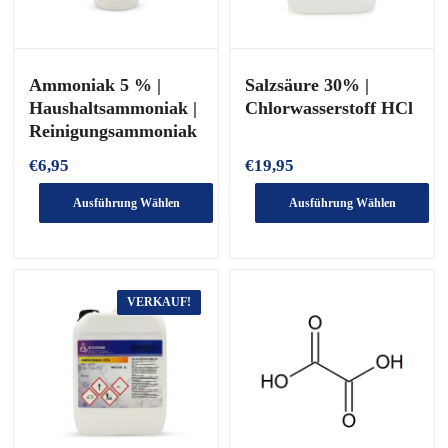
Produktseite
Produktseite
ausgewählt
ausgewählt
werden
werden
Ammoniak 5 % |
Salzsäure 30% |
Haushaltsammoniak |
Chlorwasserstoff HCl
Reinigungsammoniak
€
6,95
€
19,95
Ausführung Wählen
Ausführung Wählen
Dieses
Dieses
Produkt
Produkt
hat
hat
mehrere
mehrere
VERKAUF!
Varianten.
Varianten.
Die
Die
Optionen
Optionen
können
können
auf
auf
der
der
Produktseite
Produktseite