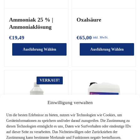
ausgewählt
ausgewählt
werden
werden
Ammoniak 25 % |
Oxalsäure
Ammoniaklösung
€
19,49
€
65,00
inkl. MwSt.
Ausführung Wählen
Ausführung Wählen
Dieses
Dieses
Produkt
Produkt
hat
hat
mehrere
mehrere
VERKAUF!
Varianten.
Varianten.
Die
Die
Optionen
Optionen
Einwilligung verwalten
können
können
auf
auf
Um die besten Erlebnisse zu bieten, nutzen wir Technologien wie Cookies, um
der
der
Geräteinformationen zu speichern und/oder darauf zuzugreifen. Die Zustimmung zu
Produktseite
Produktseite
diesen Technologien ermöglicht es uns, Daten wie Surfverhalten oder eindeutige IDs
ausgewählt
ausgewählt
auf dieser Seite zu verarbeiten. Das Nichteinwilligen oder Zurückziehen der
werden
werden
Zustimmung kann bestimmte Merkmale und Funktionen negativ beeinflussen.