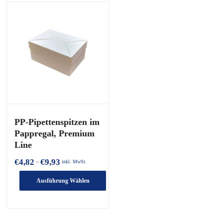
PP-Pipettenspitzen im
Pappregal, Premium
Line
Preisspanne:
€
4,82
€
9,93
–
inkl. MwSt.
€4,82
bis
Ausführung Wählen
€9,93
Dieses
Produkt
hat