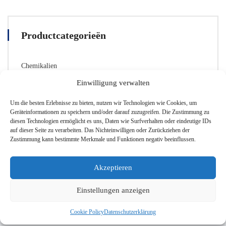
mehrere
Varianten.
Die
Productcategorieën
Optionen
können
auf
Chemikalien
der
Produktseite
Glaswaren
Einwilligung verwalten
ausgewählt
Labor-Zubehör
werden
Um die besten Erlebnisse zu bieten, nutzen wir Technologien wie Cookies, um
Sicherheitsausrüstung
Geräteinformationen zu speichern und/oder darauf zuzugreifen. Die Zustimmung zu
diesen Technologien ermöglicht es uns, Daten wie Surfverhalten oder eindeutige IDs
auf dieser Seite zu verarbeiten. Das Nichteinwilligen oder Zurückziehen der
Zustimmung kann bestimmte Merkmale und Funktionen negativ beeinflussen.
Akzeptieren
Einstellungen anzeigen
Cookie Policy
Datenschutzerklärung