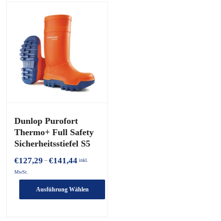
Dunlop Purofort
Thermo+ Full Safety
Sicherheitsstiefel S5
Preisspanne:
€
127,29
€
141,44
–
inkl.
€127,29
MwSt.
bis
€141,44
Ausführung Wählen
Dieses
Produkt