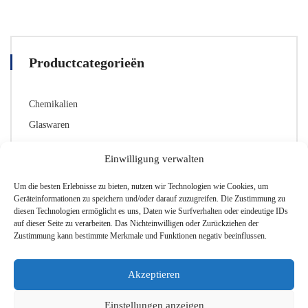
hat
mehrere
Varianten.
Die
Productcategorieën
Optionen
können
auf
Chemikalien
der
Produktseite
Glaswaren
ausgewählt
Labor-Zubehör
werden
Einwilligung verwalten
Sicherheitsausrüstung
Um die besten Erlebnisse zu bieten, nutzen wir Technologien wie Cookies, um
Geräteinformationen zu speichern und/oder darauf zuzugreifen. Die Zustimmung zu
diesen Technologien ermöglicht es uns, Daten wie Surfverhalten oder eindeutige IDs
auf dieser Seite zu verarbeiten. Das Nichteinwilligen oder Zurückziehen der
Normering
Zustimmung kann bestimmte Merkmale und Funktionen negativ beeinflussen.
EN ISO 20345
(1)
Akzeptieren
Einstellungen anzeigen