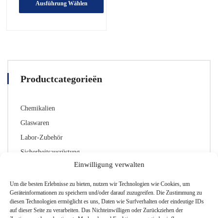
Ausführung Wählen
Dieses
Produkt
hat
mehrere
Varianten.
Die
Productcategorieën
Optionen
können
auf
Chemikalien
der
Produktseite
Glaswaren
ausgewählt
Labor-Zubehör
werden
Sicherheitsausrüstung
Einwilligung verwalten
Um die besten Erlebnisse zu bieten, nutzen wir Technologien wie Cookies, um
Geräteinformationen zu speichern und/oder darauf zuzugreifen. Die Zustimmung zu
Normering
diesen Technologien ermöglicht es uns, Daten wie Surfverhalten oder eindeutige IDs
auf dieser Seite zu verarbeiten. Das Nichteinwilligen oder Zurückziehen der