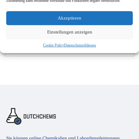
Zustimmung kann bestimmte Merkmale und Funktionen negativ beeinflussen.
NL 374
(1)
NL 388
(1)
Akzeptieren
Einstellungen anzeigen
Beschermingstype
Leichter Nebel - Typ 6
(1)
Cookie Policy
Datenschutzerklärung
Sie können online Chemikalien und Labordienstleistungen