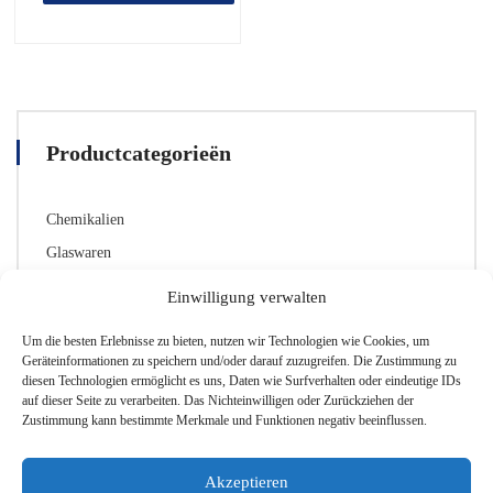
€4,19
Productcategorieën
Chemikalien
Glaswaren
Labor-Zubehör
Einwilligung verwalten
Sicherheitsausrüstung
Um die besten Erlebnisse zu bieten, nutzen wir Technologien wie Cookies, um
Geräteinformationen zu speichern und/oder darauf zuzugreifen. Die Zustimmung zu
diesen Technologien ermöglicht es uns, Daten wie Surfverhalten oder eindeutige IDs
auf dieser Seite zu verarbeiten. Das Nichteinwilligen oder Zurückziehen der
Zustimmung kann bestimmte Merkmale und Funktionen negativ beeinflussen.
Normering
EN 13034 (type 6)
(1)
Akzeptieren