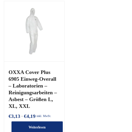
OXXA Cover Plus
6905 Einweg-Overall
– Laboratorien –
Reinigungsarbeiten –
Asbest – Größen L,
XL, XXL
Preisspanne:
€
3,13
€
4,19
–
inkl. MwSt.
€3,13
bis
Weiterlesen