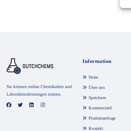
e
r
t
e
t
m
i
t
0
v
o
n
5
Information
Heim
Sie können online Chemikalien und
Über uns
Labordienstleistungen nutzen.
Speichern
Kommerziell
Produktanfrage
Kontakt