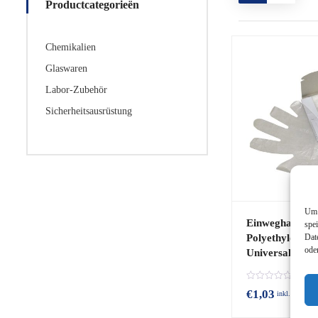
Productcategorieën
Chemikalien
Glaswaren
Labor-Zubehör
Sicherheitsausrüstung
Um 
Einweghandsch
spe
Dat
Polyethylen – 1
ode
Universalgröße
B
€
1,03
inkl. MwSt.
e
w