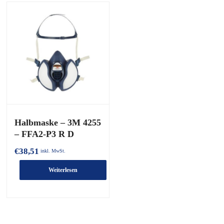
Halbmaske – 3M 4255
– FFA2-P3 R D
€
38,51
inkl. MwSt.
Weiterlesen