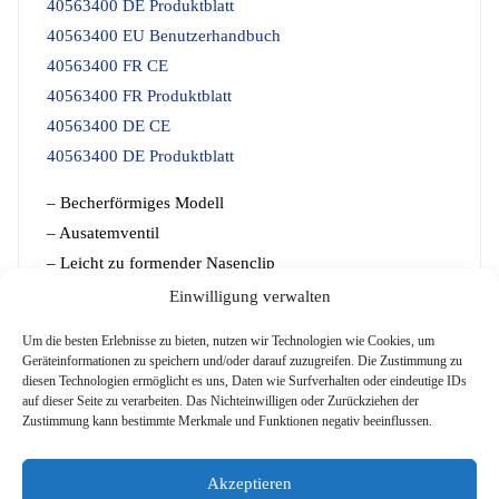
40563400 DE Produktblatt
40563400 EU Benutzerhandbuch
40563400 FR CE
40563400 FR Produktblatt
40563400 DE CE
40563400 DE Produktblatt
– Becherförmiges Modell
– Ausatemventil
– Leicht zu formender Nasenclip
– Angenehm zu tragen
Einwilligung verwalten
– Verstellbare Kopfbänder
Um die besten Erlebnisse zu bieten, nutzen wir Technologien wie Cookies, um
– Farbe: Weiß
Geräteinformationen zu speichern und/oder darauf zuzugreifen. Die Zustimmung zu
diesen Technologien ermöglicht es uns, Daten wie Surfverhalten oder eindeutige IDs
– Einsetzbar gegen Staubpartikel bis zum 50-fachen des
auf dieser Seite zu verarbeiten. Das Nichteinwilligen oder Zurückziehen der
Grenzwertes
Zustimmung kann bestimmte Merkmale und Funktionen negativ beeinflussen.
Akzeptieren