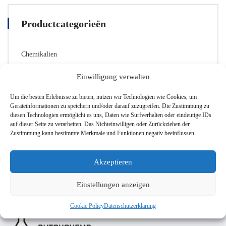
Varianten.
Die
Productcategorieën
Optionen
können
auf
Chemikalien
der
Produktseite
Glaswaren
ausgewählt
Einwilligung verwalten
Labor-Zubehör
werden
Um die besten Erlebnisse zu bieten, nutzen wir Technologien wie Cookies, um
Sicherheitsausrüstung
Geräteinformationen zu speichern und/oder darauf zuzugreifen. Die Zustimmung zu
diesen Technologien ermöglicht es uns, Daten wie Surfverhalten oder eindeutige IDs
auf dieser Seite zu verarbeiten. Das Nichteinwilligen oder Zurückziehen der
Zustimmung kann bestimmte Merkmale und Funktionen negativ beeinflussen.
Akzeptieren
Einstellungen anzeigen
Cookie Policy
Datenschutzerklärung