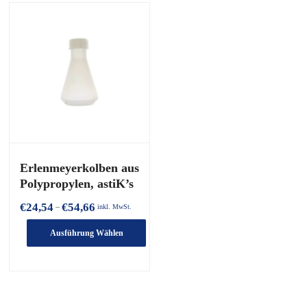
Erlenmeyerkolben aus
Polypropylen, astiK’s
Preisspanne:
€
24,54
€
54,66
–
inkl. MwSt.
€24,54
bis
Ausführung Wählen
€54,66
Dieses
Produkt
hat
mehrere