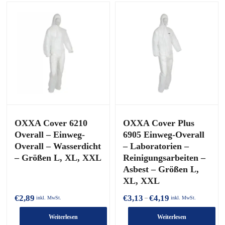
OXXA Cover 6210
OXXA Cover Plus
Overall – Einweg-
6905 Einweg-Overall
Overall – Wasserdicht
– Laboratorien –
– Größen L, XL, XXL
Reinigungsarbeiten –
Asbest – Größen L,
XL, XXL
Preisspanne:
€
2,89
€
3,13
€
4,19
–
inkl. MwSt.
inkl. MwSt.
€3,13
bis
Weiterlesen
Weiterlesen