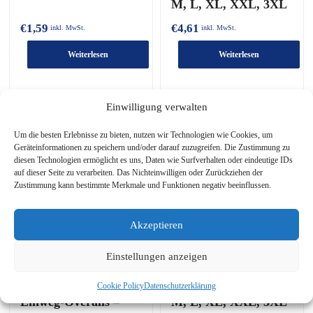
M, L, XL, XXL, 3XL
€
1,59
€
4,61
inkl. MwSt.
inkl. MwSt.
Weiterlesen
Weiterlesen
Einwilligung verwalten
Um die besten Erlebnisse zu bieten, nutzen wir Technologien wie Cookies, um
Geräteinformationen zu speichern und/oder darauf zuzugreifen. Die Zustimmung zu
diesen Technologien ermöglicht es uns, Daten wie Surfverhalten oder eindeutige IDs
auf dieser Seite zu verarbeiten. Das Nichteinwilligen oder Zurückziehen der
Zustimmung kann bestimmte Merkmale und Funktionen negativ beeinflussen.
Akzeptieren
Einstellungen anzeigen
OXXA Cover 6142
OXXA Cover 6520
Schutzanzug –
Laborkittel – Größen
Cookie Policy
Datenschutzerklärung
Einweg-Overalls –
M, L, XL, XXL, 3XL