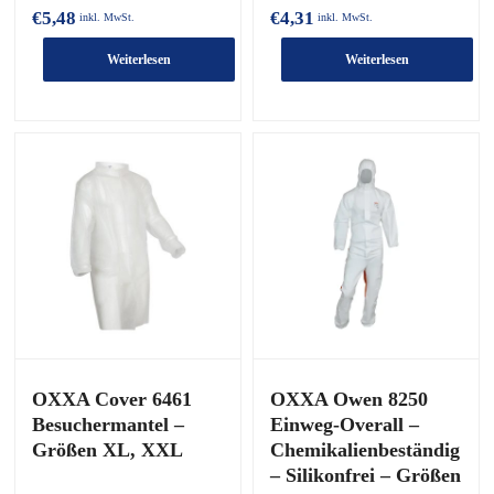
€
5,48
€
4,31
inkl. MwSt.
inkl. MwSt.
Weiterlesen
Weiterlesen
OXXA Cover 6461
OXXA Owen 8250
Besuchermantel –
Einweg-Overall –
Größen XL, XXL
Chemikalienbeständig
– Silikonfrei – Größen