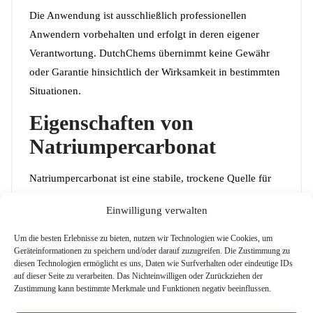
Die Anwendung ist ausschließlich professionellen
Anwendern vorbehalten und erfolgt in deren eigener
Verantwortung. DutchChems übernimmt keine Gewähr
oder Garantie hinsichtlich der Wirksamkeit in bestimmten
Situationen.
Eigenschaften von
Natriumpercarbonat
Natriumpercarbonat ist eine stabile, trockene Quelle für
aktiven Sauerstoff. Es reagiert mit organischen
Einwilligung verwalten
Materialien unter Freisetzung von Sauerstoff und sollte
trocken und kühl gelagert werden.
Um die besten Erlebnisse zu bieten, nutzen wir Technologien wie Cookies, um
Geräteinformationen zu speichern und/oder darauf zuzugreifen. Die Zustimmung zu
Weitere gängige
diesen Technologien ermöglicht es uns, Daten wie Surfverhalten oder eindeutige IDs
auf dieser Seite zu verarbeiten. Das Nichteinwilligen oder Zurückziehen der
Anwendungsbereiche:
Zustimmung kann bestimmte Merkmale und Funktionen negativ beeinflussen.