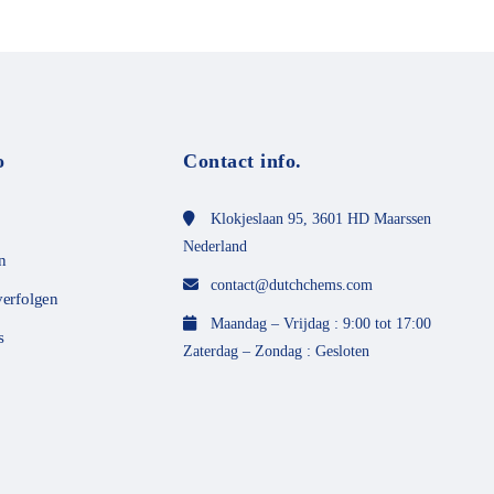
t
m
i
t
0
v
o
n
5
o
Contact info.
Klokjeslaan 95, 3601 HD Maarssen
Nederland
n
contact@dutchchems.com
verfolgen
Maandag – Vrijdag : 9:00 tot 17:00
s
Zaterdag – Zondag : Gesloten