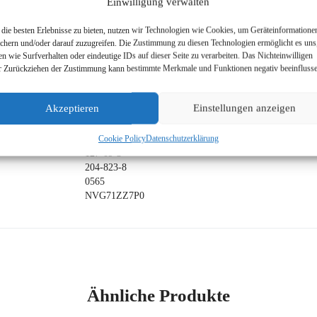
Einwilligung verwalten
CH3COONa
die besten Erlebnisse zu bieten, nutzen wir Technologien wie Cookies, um Geräteinformatione
ichern und/oder darauf zuzugreifen. Die Zustimmung zu diesen Technologien ermöglicht es uns
Natriumacetat
en wie Surfverhalten oder eindeutige IDs auf dieser Seite zu verarbeiten. Das Nichteinwilligen
127-09-3
r Zurückziehen der Zustimmung kann bestimmte Merkmale und Funktionen negativ beeinflusse
Natriumacetat wasserfrei
Essigsäure, Natriumsalz
Akzeptieren
Einstellungen anzeigen
82,03 g/mol
Cookie Policy
Datenschutzerklärung
127-09-3
204-823-8
0565
NVG71ZZ7P0
Ähnliche Produkte