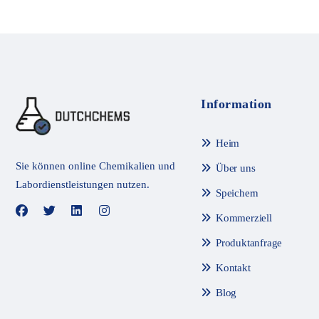
t
t
m
m
i
i
t
t
0
0
v
v
o
o
n
n
5
5
Information
Heim
Sie können online Chemikalien und
Über uns
Labordienstleistungen nutzen.
Speichern
Kommerziell
Produktanfrage
Kontakt
Blog