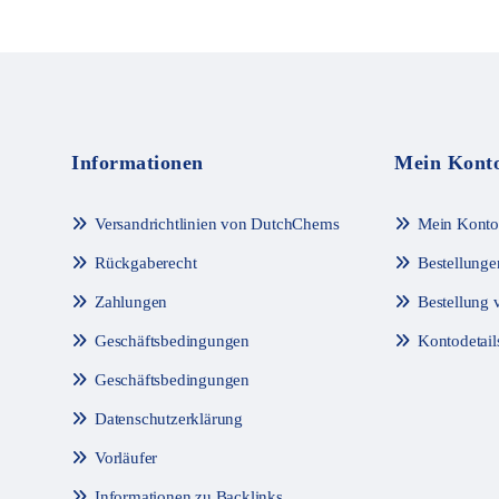
t
t
m
m
i
i
t
t
0
0
v
v
o
o
n
n
5
5
Informationen
Mein Kont
Versandrichtlinien von DutchChems
Mein Konto
Rückgaberecht
Bestellunge
Zahlungen
Bestellung 
Geschäftsbedingungen
Kontodetail
Geschäftsbedingungen
Datenschutzerklärung
Vorläufer
Informationen zu Backlinks