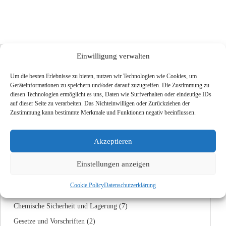
Einwilligung verwalten
Suche
Um die besten Erlebnisse zu bieten, nutzen wir Technologien wie Cookies, um
Geräteinformationen zu speichern und/oder darauf zuzugreifen. Die Zustimmung zu
diesen Technologien ermöglicht es uns, Daten wie Surfverhalten oder eindeutige IDs
auf dieser Seite zu verarbeiten. Das Nichteinwilligen oder Zurückziehen der
Zustimmung kann bestimmte Merkmale und Funktionen negativ beeinflussen.
Blog-Kategorien
Akzeptieren
Aquarium & Tierpflege
(1)
Einstellungen anzeigen
Bau & Renovierung
(2)
Cookie Policy
Datenschutzerklärung
Bildung & Experimente
(12)
Chemische Sicherheit und Lagerung
(7)
Gesetze und Vorschriften
(2)